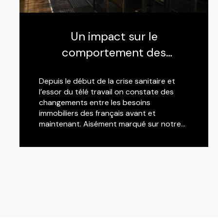
Un impact sur le
comportement des
acheteurs.
Depuis le début de la crise sanitaire et
l’essor du télé travail on constate des
changements entre les besoins
immobiliers des français avant et
maintenant. Aisément marqué sur notre
territoire de la CAVEM et en particulier
sur la ville de Fréjus, il ressort de nos
LIRE CETTE ACTU
clients « une envie de changement de
décor » !