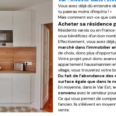
Vous avez déjà dû entendre dir
tu paieras moins d’impôts ! »
Mais comment est-ce que cela 
Acheter sa résidence pr
Résidents varois ou en France
vous bénéficiez d’un bon nomb
Effectivement, vous avez déjà
marché dans l’immobilier an
de choix, donc plus d’opportun
Votre projet peut donc avance
appartement haussmannien en c
village, vous trouverez votre b
Du fait de l’abondance des 
surface égale que dans le n
En moyenne, dans le Var Est,
v
convenu
avec le vendeur pour
Ce qui vous permet de compense
l’ancien. Ils s’élèvent en moy
vente.