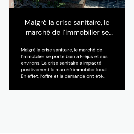
Malgré la crise sanitaire, le
marché de l’immobilier se
porte bien à Fréjus et ses
Malgré la crise sanitaire, le marché de
environs
l’immobilier se porte bien à Fréjus et ses
environs. La crise sanitaire a impacté
positivement le marché immobilier local.
En effet, l’offre et la demande ont été
bouleversées avec une explosion des
demandes, renforçant la valeur des offres.
LIRE CETTE ACTU
Depuis le...