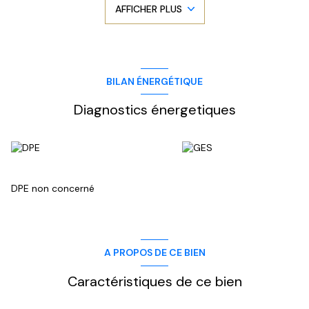
AFFICHER PLUS
Emplacement recherché, fort potentiel commercial et belle
luminosité.
A découvrir sans tarder.
Les informations sur les risques auxquels ce bien est exposé
sont disponibles sur le site
Géorisques
BILAN ÉNERGÉTIQUE
Diagnostics énergetiques
DPE non concerné
A PROPOS DE CE BIEN
Caractéristiques de ce bien