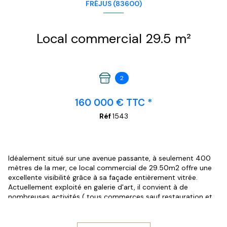
FRÉJUS (83600)
Local commercial 29.5 m²
2
160 000 € TTC *
Réf
1543
Idéalement situé sur une avenue passante, à seulement 400
mètres de la mer, ce local commercial de 29.50m2 offre une
excellente visibilité grâce à sa façade entièrement vitrée.
Actuellement exploité en galerie d'art, il convient à de
nombreuses activités ( tous commerces sauf restauration et
activités générant des nuisances).
Il dispose d'un espace principal lumineux, d'un coin toilette et
kitchenette. Charges mensuelles de copropriété : 35€.