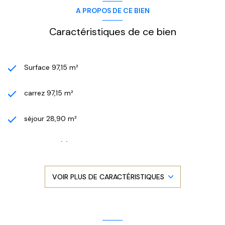
A PROPOS DE CE BIEN
Caractéristiques de ce bien
Surface 97,15 m²
carrez 97,15 m²
séjour 28,90 m²
3 chambre(s)
1 salle(s) de bain
VOIR PLUS DE CARACTÉRISTIQUES
construit en 1930
cuisine séparée