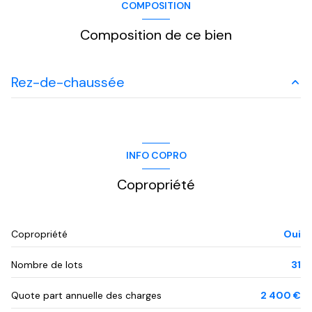
COMPOSITION
Chauffage individuel : convecteur (electrique)
Composition de ce bien
exposition Est-Ouest
Rez-de-chaussée
3ème étage
cuisine
6.55 m²
3 étage(s)
chambre
13.45 m²
INFO COPRO
chambre
19 m²
cave
Copropriété
chambre
8.95 m²
terrasse
Copropriété
Oui
interphone
Nombre de lots
31
Quote part annuelle des charges
2 400 €