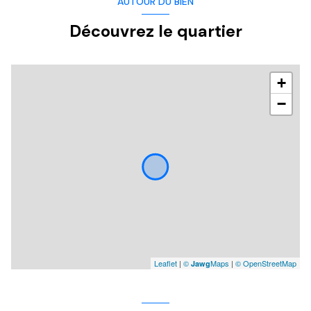
AUTOUR DU BIEN
Découvrez le quartier
+
−
Leaflet
|
©
Maps
|
© OpenStreetMap
Jawg