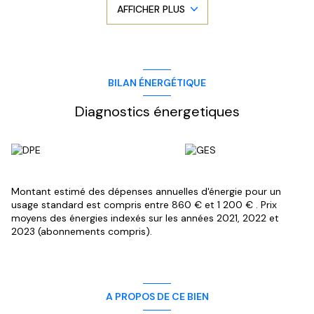
AFFICHER PLUS
unique de Port Grimaud.
Idéal comme pied-à-terre ou investissement locatif, ce
studio est une opportunité rare dans un cadre recherché.
Les informations sur les risques auxquels ce bien est exposé
sont disponibles sur le site
Géorisques
BILAN ÉNERGÉTIQUE
Diagnostics énergetiques
Montant estimé des dépenses annuelles d'énergie pour un
usage standard est compris entre 860 € et 1 200 € . Prix
moyens des énergies indexés sur les années 2021, 2022 et
2023 (abonnements compris).
A PROPOS DE CE BIEN