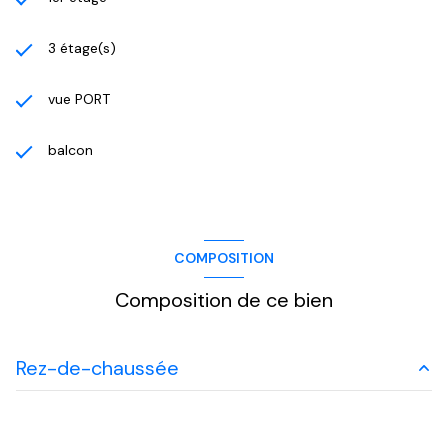
3 étage(s)
vue PORT
balcon
COMPOSITION
Composition de ce bien
Rez-de-chaussée
salon/sejour
21.29 m²