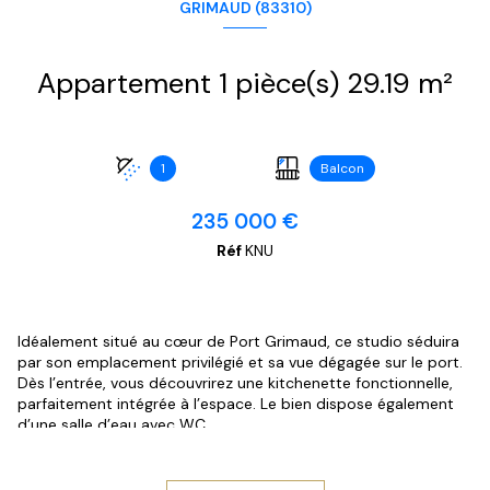
GRIMAUD (83310)
Appartement 1 pièce(s) 29.19 m²
1
Balcon
235 000 €
Réf
KNU
Idéalement situé au cœur de Port Grimaud, ce studio séduira
par son emplacement privilégié et sa vue dégagée sur le port.
Dès l’entrée, vous découvrirez une kitchenette fonctionnelle,
parfaitement intégrée à l’espace. Le bien dispose également
d’une salle d’eau avec WC.
Le séjour, lumineux et agréable à vivre, s’ouvre sur un balcon
offrant une belle vue sur les bateaux et l’animation du port, un
véritable atout pour profiter pleinement de l’atmosphère