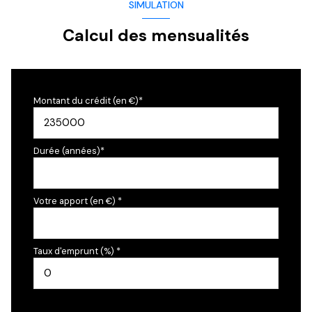
SIMULATION
Calcul des mensualités
Montant du crédit (en €)*
Durée (années)*
Votre apport (en €) *
Taux d'emprunt (%) *