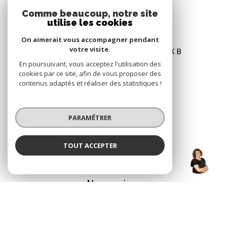
Comme beaucoup, notre site
utilise les cookies
EDEN PARK IMMOBILIER
On aimerait vous accompagner pendant
votre visite.
85 RUE JEAN CARRARA, EDEN PARK B
83600
FRÉJUS
En poursuivant, vous acceptez l'utilisation des
cookies par ce site, afin de vous proposer des
04 94 53 91 91
contenus adaptés et réaliser des statistiques !
06 64 81 66 32
PARAMÉTRER
contact@edenpark-immo.fr
TOUT ACCEPTER
NATHALIE JASNAULT
NOS RÉSEAUX
Négociatrice
Nous suivre