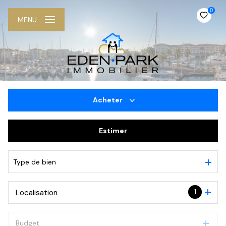
0
MENU
Acheter
Estimer
De l'ancien
De l'immo pro
Type de bien
1
Localisation
Budget