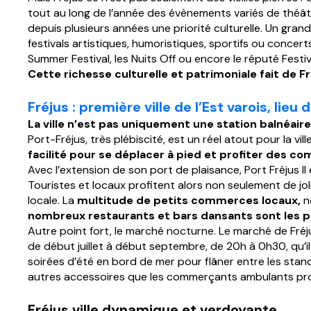
tout au long de l’année des évènements variés de théât
depuis plusieurs années une priorité culturelle. Un gra
festivals artistiques, humoristiques, sportifs ou conce
Summer Festival, les Nuits Off ou encore le réputé Festi
Cette richesse culturelle et patrimoniale fait de F
Fréjus
: première ville de l’Est varois, lieu 
La ville n’est pas uniquement une station balnéaire, 
Port-Fréjus, très plébiscité, est un réel atout pour la v
facilité pour se déplacer à pied et profiter des c
Avec l’extension de son port de plaisance, Port Fréjus 
Touristes et locaux profitent alors non seulement de jol
locale. La
multitude de petits commerces locaux,
no
nombreux restaurants et bars dansants sont les pou
Autre point fort, le marché nocturne. Le marché de Fréju
de début juillet à début septembre, de 20h à 0h30, qu’il
soirées d’été en bord de mer pour flâner entre les stand
autres accessoires que les commerçants ambulants pr
Fréjus ville dynamique
et verdoyante