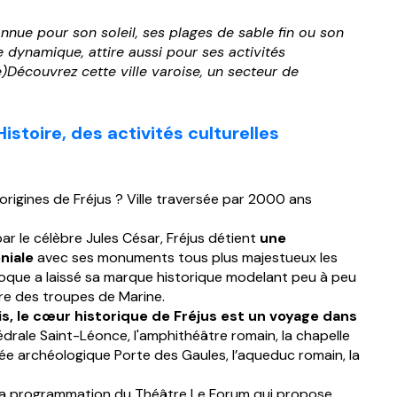
nue pour son soleil, ses plages de sable fin ou son
le dynamique, attire aussi pour ses activités
re)Découvrez cette ville varoise, un secteur de
Histoire, des activités culturelles
rigines de Fréjus ? Ville traversée par 2000 ans
r le célèbre Jules César, Fréjus détient
une
niale
avec ses monuments tous plus majestueux les
oque a laissé sa marque historique modelant peu à peu
père des troupes de Marine.
is, le cœur historique de Fréjus est un voyage dans
rale Saint-Léonce, l'amphithéâtre romain, la chapelle
sée archéologique Porte des Gaules, l’aqueduc romain, la
tre la programmation du Théâtre Le Forum qui propose