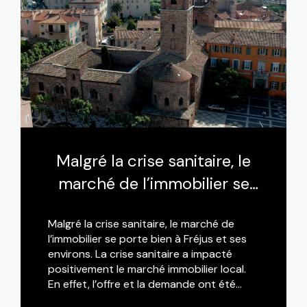
Malgré la crise sanitaire, le
marché de l’immobilier se
porte bien à Fréjus et ses
Malgré la crise sanitaire, le marché de
environs
l’immobilier se porte bien à Fréjus et ses
environs. La crise sanitaire a impacté
positivement le marché immobilier local.
En effet, l’offre et la demande ont été
bouleversées avec une explosion des