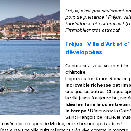
Fréjus,
n’est pas seulement con
port de plaisance ! Fréjus, vil
touristiques et culturelles ! (
l’immobilier très attractif.
Fréjus : Ville
d’Art et d’
développées
Connaissez-vous vraiment les o
d’histoire !
Depuis sa fondation Romaine pa
incroyable richesse patrimo
uns que les autres. Chaque ép
la ville jusqu’à aujourd’hui, re
Idéal en famille ou entre am
le temps !
Découvrez la Cathéd
Saint François de Paule, le mu
le musée des troupes de Marine, entre beaucoup d’autres !
! C’est aussi une ville culturellement très vive comme le mon