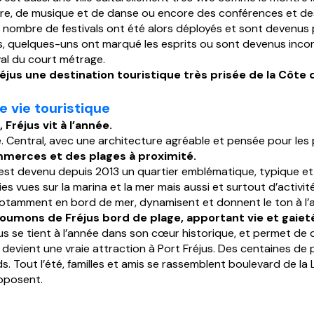
re, de musique et de danse ou encore des conférences et des 
nd nombre de festivals ont été alors déployés et sont devenu
rts, quelques-uns ont marqué les esprits ou sont devenus inc
val du court métrage.
réjus une destination touristique très prisée de la Côte 
de vie touristique
Fréjus vit à l’année.
ille. Central, avec une architecture agréable et pensée pour les
ommerces et des plages à proximité.
II est devenu depuis 2013 un quartier emblématique, typique e
ies vues sur la marina et la mer mais aussi et surtout d’activ
tamment en bord de mer, dynamisent et donnent le ton à l’ani
mons de Fréjus bord de plage, apportant vie et gaieté ju
s se tient à l’année dans son cœur historique, et permet de dé
 devient une vraie attraction à Port Fréjus. Des centaines de 
s. Tout l’été, familles et amis se rassemblent boulevard de la
oposent.