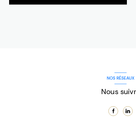
demandes, renforçant la valeur des offres.
LIRE CETTE ACTU
Depuis le...
NOS RÉSEAUX
Nous suiv