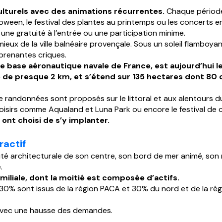
ulturels avec des animations récurrentes.
Chaque période
alloween, le festival des plantes au printemps ou les concerts en
ne gratuité à l’entrée ou une participation minime.
mieux de la ville balnéaire provençale. Sous un soleil flamboya
urprenantes criques.
base aéronautique navale de France, est aujourd’hui le p
ge de presque 2 km, et s’étend sur 135 hectares dont 80 
randonnées sont proposés sur le littoral et aux alentours d
loisirs comme Aqualand et Luna Park ou encore le festival de c
ont choisi de s’y implanter.
ractif
é architecturale de son centre, son bord de mer animé, son ma
.
amiliale, dont la moitié est composée d’actifs.
0% sont issus de la région PACA et 30% du nord et de la régi
en, avec une hausse des demandes.